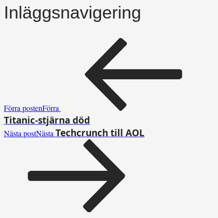
Inläggsnavigering
Förra posten
Förra
Titanic-stjärna död
Techcrunch till AOL
Nästa post
Nästa