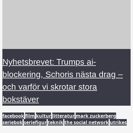
Nyhetsbrevet: Trumps ai-
blockering, Schoris nästa drag –
och varför vi skrotar stora
bokstäver
facebook
film
kultur
litteratur
mark zuckerberg
seriebok
seriefigur
teknik
the social network
utrikes