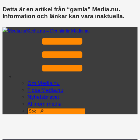
Detta är en artikel från “gamla” Media.nu.
Information och länkar kan vara inaktuella.
Media.nu – Det här är Media.nu
Om Media.nu
Tipsa Media.nu
Nyhetsbrevet
AI inom media