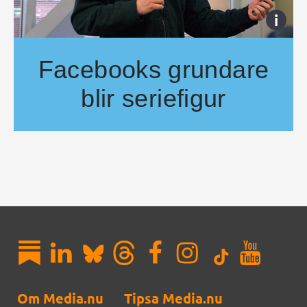
i
Facebooks grundare
blir seriefigur
Mark Zuckerberg, grundare till Facebook och nyligen port
Om Media.nu
Tipsa Media.nu