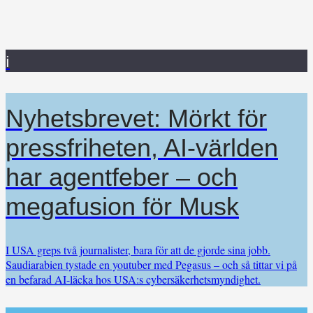
i
Nyhetsbrevet: Mörkt för
pressfriheten, AI-världen
har agentfeber – och
megafusion för Musk
I USA greps två journalister, bara för att de gjorde sina jobb.
Saudiarabien tystade en youtuber med Pegasus – och så tittar vi på
en befarad AI-läcka hos USA:s cybersäkerhetsmyndighet.