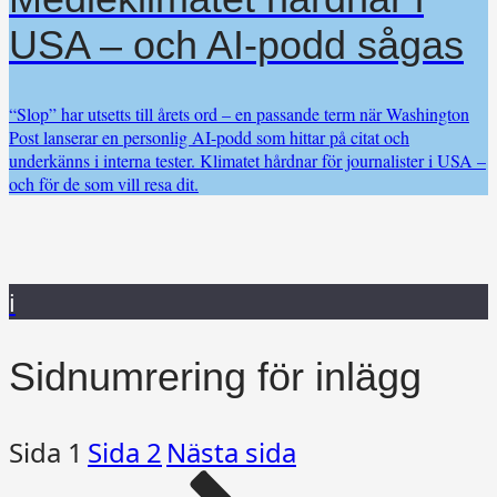
USA – och AI-podd sågas
“Slop” har utsetts till årets ord – en passande term när Washington
Post lanserar en personlig AI-podd som hittar på citat och
underkänns i interna tester. Klimatet hårdnar för journalister i USA –
och för de som vill resa dit.
i
Sidnumrering för inlägg
Sida
1
Sida
2
Nästa sida