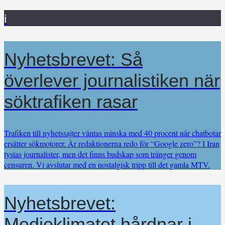
i
Nyhetsbrevet: Så
överlever journalistiken när
söktrafiken rasar
Trafiken till nyhetssajter väntas minska med 40 procent när chatbotar
ersätter sökmotorer. Är redaktionerna redo för “Google zero”? I Iran
tystas journalister, men det finns budskap som tränger genom
censuren. Vi avslutar med en nostalgisk tripp till det gamla MTV.
Nyhetsbrevet:
Medieklimatet hårdnar i