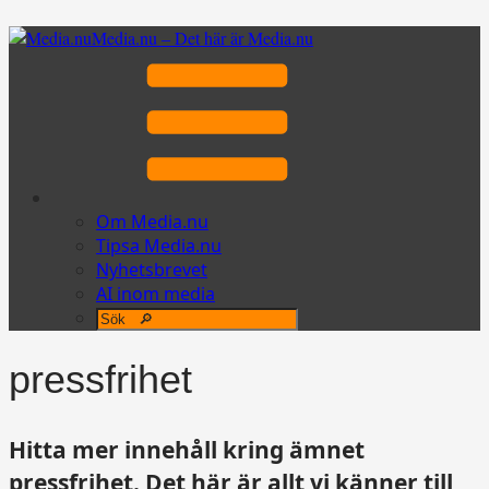
Media.nu – Det här är Media.nu
Om Media.nu
Tipsa Media.nu
Nyhetsbrevet
AI inom media
pressfrihet
Hitta mer innehåll kring ämnet
pressfrihet. Det här är allt vi känner till