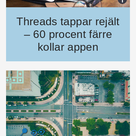
Threads tappar rejält
– 60 procent färre
kollar appen
Den nya “twitterdödaren” Threads rasar i popularitet efter bara någr
Metas nya sociala app har tappat 60 procent av sina aktiva användare
📍👀