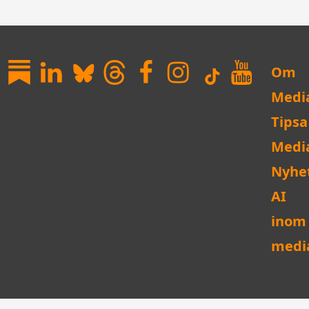
Om
Medi
Tipsa
Medi
Nyhe
AI
inom
medi