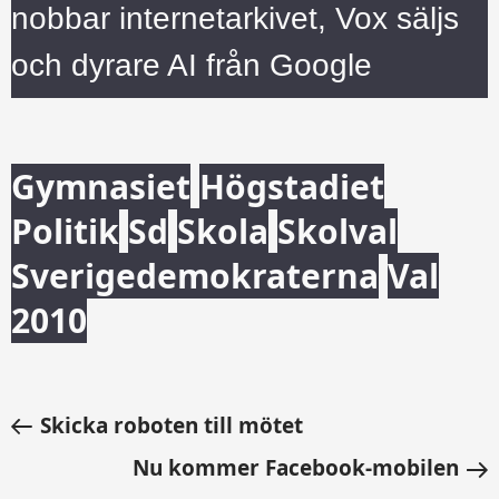
nobbar internetarkivet, Vox säljs
och dyrare AI från Google
Gymnasiet
Högstadiet
Politik
Sd
Skola
Skolval
Sverigedemokraterna
Val
2010
Skicka roboten till mötet
Nu kommer Facebook-mobilen