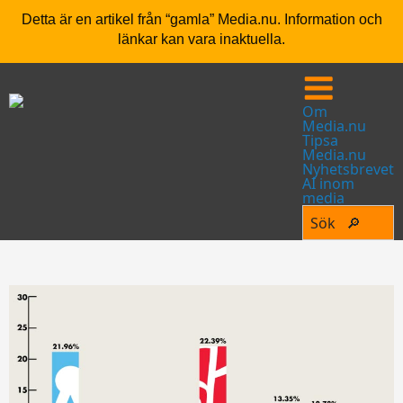
Detta är en artikel från “gamla” Media.nu. Information och
länkar kan vara inaktuella.
Om
Media.nu
Tipsa
Media.nu
Nyhetsbrevet
AI inom
media