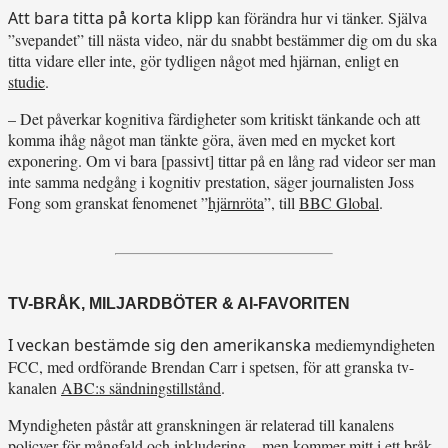
Att bara titta på korta klipp
kan förändra hur vi tänker. Själva
”svepandet” till nästa video, när du snabbt bestämmer dig om du ska
titta vidare eller inte, gör tydligen något med hjärnan, enligt en
studie
.
– Det påverkar kognitiva färdigheter som kritiskt tänkande och att
komma ihåg något man tänkte göra, även med en mycket kort
exponering. Om vi ​​bara [passivt] tittar på en lång rad videor ser man
inte samma nedgång i kognitiv prestation, säger journalisten Joss
Fong som granskat fenomenet ”
hjärnröta
”, till
BBC Global
.
TV-BRÅK, MILJARDBÖTER & AI-FAVORITEN
I veckan bestämde sig den amerikanska
mediemyndigheten
FCC, med ordförande Brendan Carr i spetsen, för att granska tv-
kanalen
ABC:s sändningstillstånd
.
Myndigheten påstår att granskningen är relaterad till kanalens
policyer för mångfald och inkludering – men kommer mitt i ett bråk