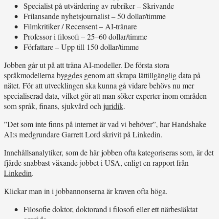
Specialist på utvärdering av rubriker – Skrivande
Frilansande nyhetsjournalist – 50 dollar/timme
Filmkritiker / Recensent – AI-tränare
Professor i filosofi – 25–60 dollar/timme
Författare – Upp till 150 dollar/timme
Jobben går ut på att träna AI-modeller. De första stora
språkmodellerna byggdes genom att skrapa lättillgänglig data på
nätet. För att utvecklingen ska kunna gå vidare behövs nu mer
specialiserad data, vilket gör att man söker experter inom områden
som språk, finans, sjukvård och
juridik
.
”Det som inte finns på internet är vad vi behöver”, har Handshake
AI:s medgrundare Garrett Lord skrivit på Linkedin.
Innehållsanalytiker, som de här jobben ofta kategoriseras som, är det
fjärde snabbast växande jobbet i USA, enligt en rapport från
Linkedin
.
Klickar man in i jobbannonserna är kraven ofta höga.
Filosofie doktor, doktorand i filosofi eller ett närbesläktat