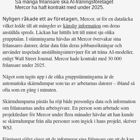
Så många frilansare ska AI-träningsföretaget
Mercor ha haft kontrakt med under 2025.
Nyligen råkade ett av företagen,
Mercor, ut för en dataläcka
vilket ledde till att mängder av
känslig information
om deras
anställda spreds. Läckan har hittills lett till minst sju olika
grupptalan. I stämningarna hävdas att Mercor övervakar sina
frilansares datorer, delar data från deras jobbansökningar och
använder inspelade anställningsintervjuer för att träna AI-modeller,
enligt Wall Street Journal. Mercor hade kontrakt med 30 000
frilansare under 2025.
Något som tagits upp i de olika gruppstämningarna är de
automatiska skärmdumpar som tas av arbetarnas datorer – ibland så
ofta som en gång i minuten.
Skärmdumparna påstås ha röjt både personliga data och information
om frilansarnas andra arbetsgivare. En person som arbetade som
projektledare för Mercor under flera månader hävdar att han kunde
se skärmdumpar från alla personer som ingick i hans projekt, skriver
WSJ.
Företaget självt säger att de informerar sina frilansare om att de kan