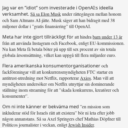
Jag var en ”idiot” som investerade i OpenAI:s ideella
verksamhet.
Så sa Elon Musk
under rättegången mellan honom
och Sam Altmans AI-jätte. Musk säger att han bidragit med 38
miljoner dollar i ”gratis finansiering” till OpenAI.
Meta har inte gjort tillräckligt för
att hindra
barn under 13 år
från att använda Instagram och Facebook, enligt EU-kommissionen.
Nu kan Meta få betala böter på upp till sex procent av sin totala
globala årsomsättning, vilket kan uppgå till flera miljarder euro.
Flera amerikanska konsumentorganisationer
och
fackföreningar vill att konkurrensmyndigheten FTC startar en
antitrust-utredning mot Netflix, rapporterar
Axios
. Man vill att
myndigheten undersöker om Netflix utnyttjar sin dominerande
ställning inom streaming för att ”skada konkurrens, kreatörer och
konsumenter”.
Om ni inte känner er bekväma med
”en mission som
inkluderar stöd för Israels rätt att existera” bör ni leta efter jobb
någon annanstans. Så sa Axel Springers chef Mathias Döpfner till
Politicos journalister i veckan, enligt
Jewish Insider
.