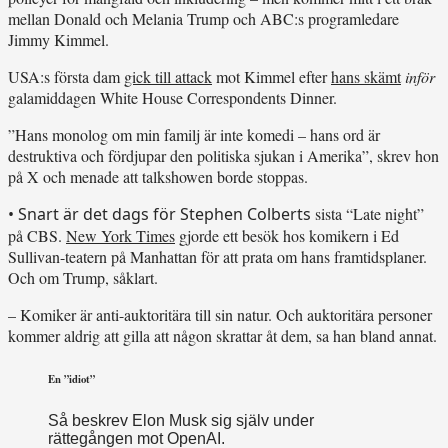
mellan Donald och Melania Trump och ABC:s programledare
Jimmy Kimmel.
USA:s första dam
gick till attack
mot Kimmel efter
hans skämt
inför
galamiddagen White House Correspondents Dinner.
”Hans monolog om min familj är inte komedi – hans ord är
destruktiva och fördjupar den politiska sjukan i Amerika”, skrev hon
på X och menade att talkshowen borde stoppas.
• Snart är det dags för Stephen Colberts
sista “Late night”
på CBS.
New York Times
gjorde ett besök hos komikern i Ed
Sullivan-teatern på Manhattan för att prata om hans framtidsplaner.
Och om Trump, såklart.
– Komiker är anti-auktoritära till sin natur. Och auktoritära personer
kommer aldrig att gilla att någon skrattar åt dem, sa han bland annat.
En ”idiot”
Så beskrev Elon Musk sig själv under
rättegången mot OpenAI.