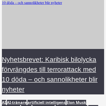
Nyhetsbrevet: Karibisk bilolycka
förvrängdes till terrorattack med
10 döda – och sannolikheter blir
nyheter
AI
AI-tränare
artificiell intelligens
Elon Musk