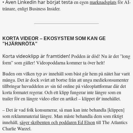
• Även Linkedin har börjat testa
en egen
marknadsplats
för AI-
tränare, enligt Business Insider.
KORTA VIDEOR – EKOSYSTEM SOM KAN GE
”HJÄRNRÖTA”
Korta videoklipp är framtiden!
Podden är död! Nu är det ”long
form” som gäller! Videopoddarna kommer ta över helt!
Buden om vilken typ av innehåll som bäst går hem på nätet har varit
många. Det är dock svårt att bortse från att unga mediekonsumenter
tillbringar huvuddelen av sin tid online på videoplattformar där det
korta formatet regerar. Och ett klipp fungerar inte längre som en
trailer för en längre video eller en artikel – klippet
är
innehållet.
– Det är vad folk konsumerar, så man kan inte behandla [klippen]
som reklammaterial längre. Man måste behandla dem som riktigt
innehåll,
säger skribenten och poddaren Ed Elson
till The Atlantics
Charlie Warzel.