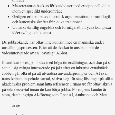
område.
Masterexamen beaktas för kandidater med exceptionellt djup
inom ett specifikt underområde.
Gedigen erfarenhet av filosofisk argumentation, formell logik
och kanoniska skrifter från olika traditioner.
Utmärkt skriftlig engelska och förmåga att uttrycka komplexa
idéer tydligt och koncist.
De jobbsökande har oftast inte kontakt med en människa under
anställningsprocessen. Efter att de skickat in ansökan blir de
videointervjuade av en ”osynlig” AI-bot.
Ibland kan företagen locka med höga timersättningar, och drar på så
sätt till sig många intresserade på jakt efter ett lukrativt extraknäck.
Jobben går ofta ut på att utvärdera användarprompter och AI-svar,
transskribera inspelade samtal, skriva steg-för-steg-lösningar på olika
akademiska problem samt hitta referenser. Frilansare får oftast skriva
på sekretessavtal innan de kan börja jobba. Företagens kunder är
stora, datahungriga AI-företag som OpenAI, Anthropic och Meta.
30 000