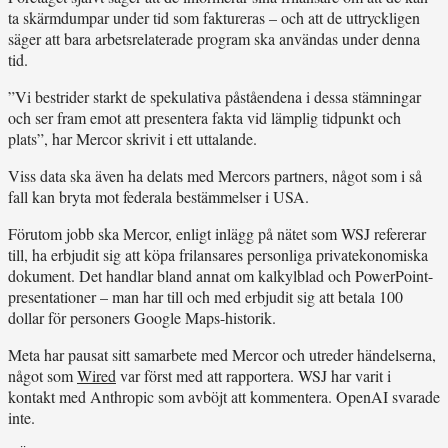
ta skärmdumpar under tid som faktureras – och att de uttryckligen
säger att bara arbetsrelaterade program ska användas under denna
tid.
”Vi bestrider starkt de spekulativa påståendena i dessa stämningar
och ser fram emot att presentera fakta vid lämplig tidpunkt och
plats”, har Mercor skrivit i ett uttalande.
Viss data ska även ha delats med Mercors partners, något som i så
fall kan bryta mot federala bestämmelser i USA.
Förutom jobb ska Mercor, enligt inlägg på nätet som WSJ refererar
till, ha erbjudit sig att köpa frilansares personliga privatekonomiska
dokument. Det handlar bland annat om kalkylblad och PowerPoint-
presentationer – man har till och med erbjudit sig att betala 100
dollar för personers Google Maps-historik.
Meta har pausat sitt samarbete med Mercor och utreder händelserna,
något som
Wired
var först med att rapportera. WSJ har varit i
kontakt med Anthropic som avböjt att kommentera. OpenAI svarade
inte.