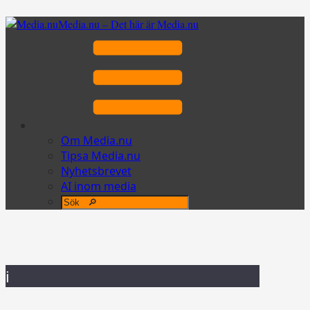
Media.nu – Det här är Media.nu
Om Media.nu
Tipsa Media.nu
Nyhetsbrevet
AI inom media
i