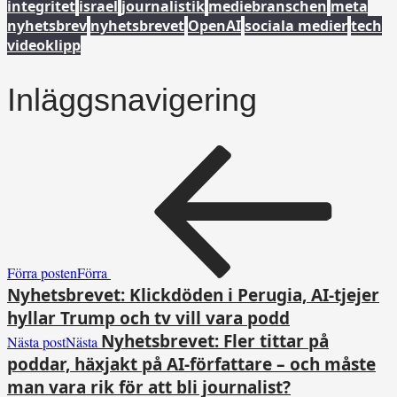
integritet
israel
journalistik
mediebranschen
meta
nyhetsbrev
nyhetsbrevet
OpenAI
sociala medier
tech
videoklipp
Inläggsnavigering
Förra posten
Förra
Nyhetsbrevet: Klickdöden i Perugia, AI-tjejer
hyllar Trump och tv vill vara podd
Nyhetsbrevet: Fler tittar på
Nästa post
Nästa
poddar, häxjakt på AI-författare – och måste
man vara rik för att bli journalist?