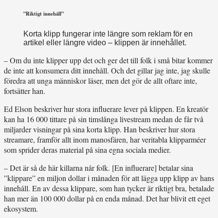
”Riktigt innehåll”
Korta klipp fungerar inte längre som reklam för en
artikel eller längre video – klippen är innehållet.
– Om du inte klipper upp det och ger det till folk i små bitar kommer
de inte att konsumera ditt innehåll. Och det gillar jag inte, jag skulle
föredra att unga människor läser, men det gör de allt oftare inte,
fortsätter han.
Ed Elson beskriver hur stora influerare lever på klippen. En kreatör
kan ha 16 000 tittare på sin timslånga livestream medan de får två
miljarder visningar på sina korta klipp. Han beskriver hur stora
streamare, framför allt inom manosfären, har veritabla klipparméer
som sprider deras material på sina egna sociala medier.
– Det är så de här killarna når folk. [En influerare] betalar sina
”klippare” en miljon dollar i månaden för att lägga upp klipp av hans
innehåll. En av dessa klippare, som han tycker är riktigt bra, betalade
han mer än 100 000 dollar på en enda månad. Det har blivit ett eget
ekosystem.