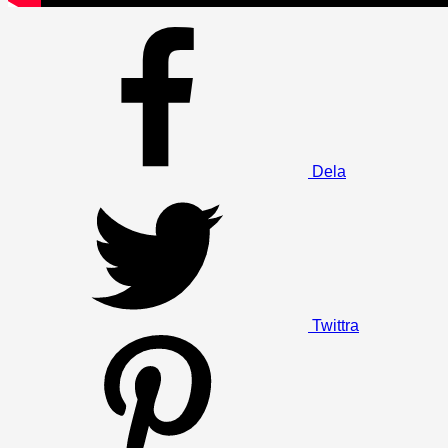
Dela
Twittra