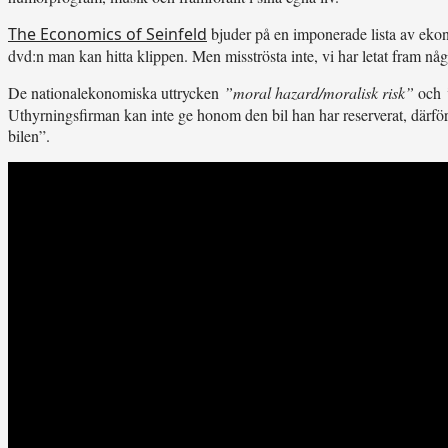
The Economics of Seinfeld
bjuder på en imponerade lista av ekonom
dvd:n man kan hitta klippen. Men misströsta inte, vi har letat fram någ
De nationalekonomiska uttrycken
”moral hazard/moralisk risk”
och
Uthyrningsfirman kan inte ge honom den bil han har reserverat, därför 
bilen”.