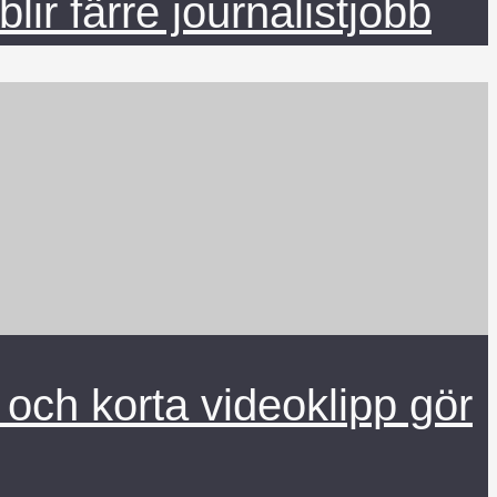
lir färre journalistjobb
 och korta videoklipp gör