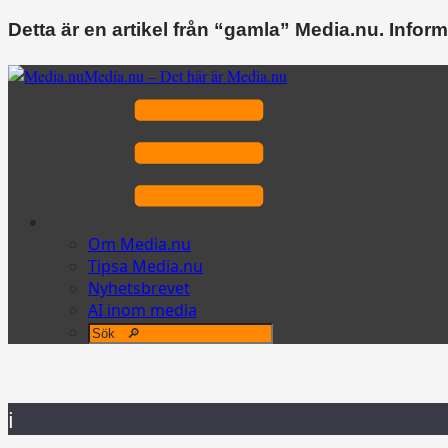
Detta är en artikel från “gamla” Media.nu. Inform
Media.nu – Det här är Media.nu
Om Media.nu
Tipsa Media.nu
Nyhetsbrevet
AI inom media
i