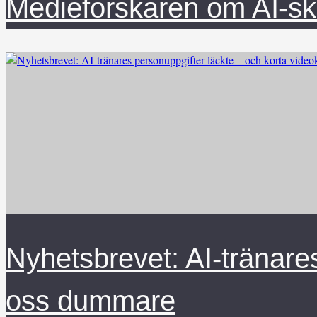
Medieforskaren om AI-skift
Nyhetsbrevet: AI-tränares
oss dummare