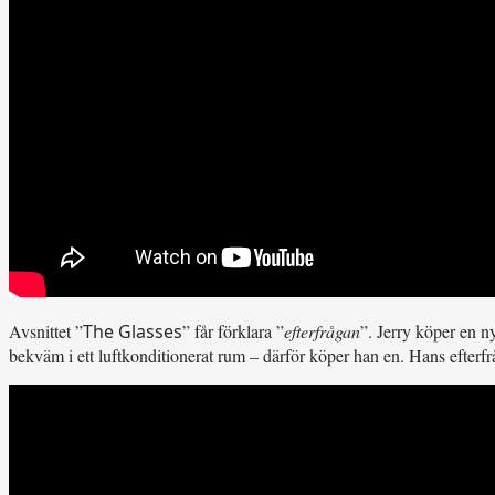
Avsnittet ”
The Glasses
” får förklara ”
efterfrågan
”. Jerry köper en ny
bekväm i ett luftkonditionerat rum – därför köper han en. Hans efterfr