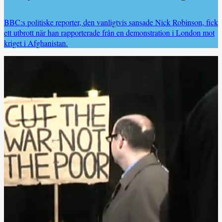
BBC:s politiske reporter, den vanligtvis sansade Nick Robinson, fick
ett utbrott när han rapporterade från en demonstration i London mot
kriget i Afghanistan.