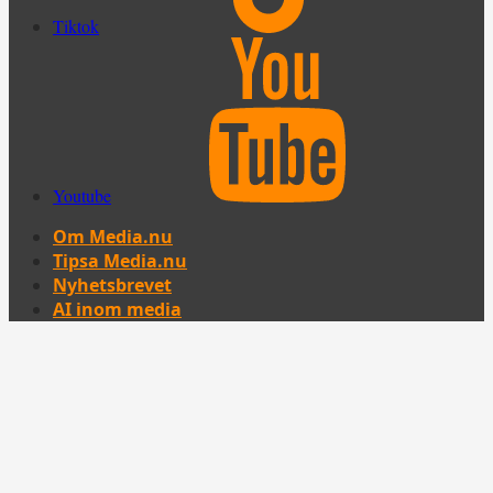
Tiktok
Youtube
Om Media.nu
Tipsa Media.nu
Nyhetsbrevet
AI inom media