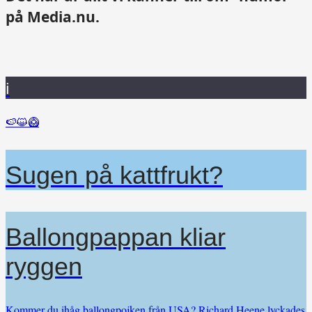
på Media.nu.
i
🍉😺🥝
Sugen på kattfrukt?
Ballongpappan kliar
ryggen
Kommer du ihåg ballongpojken från USA? Richard Heene lyckades