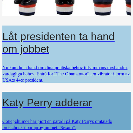
Låt presidenten ta hand
om jobbet
Nu kan du ta hand om dina politiska behov tillsammans med andra,
vardagliga behov. Entré för ”The Obamarator”, en vibrator i form av
USA:s 44:e president.
Katy Perry adderar
Collegehumor har gjort en parodi på Katy Perrys omtalade
bröstchock i barnprogrammet ”Sesam”.