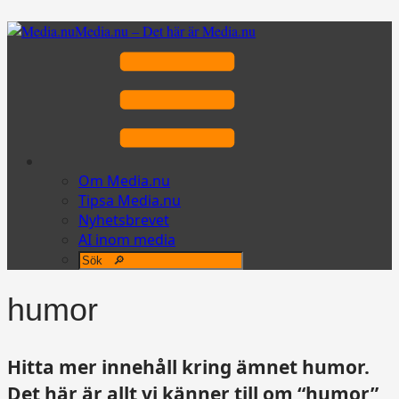
Media.nu – Det här är Media.nu
Om Media.nu
Tipsa Media.nu
Nyhetsbrevet
AI inom media
humor
Hitta mer innehåll kring ämnet humor.
Det här är allt vi känner till om “humor”