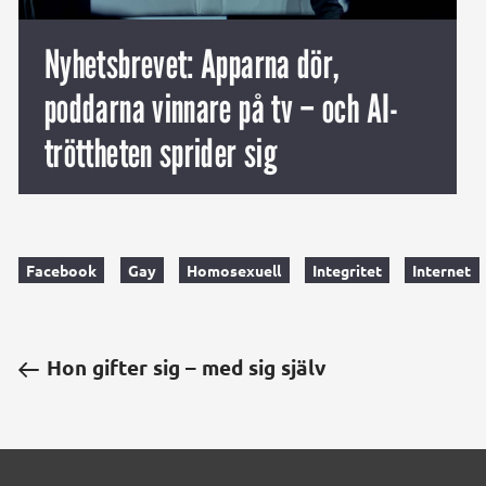
Nyhetsbrevet: Apparna dör,
poddarna vinnare på tv – och AI-
tröttheten sprider sig
Facebook
Gay
Homosexuell
Integritet
Internet
Hon gifter sig – med sig själv