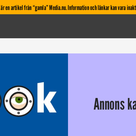
 är en artikel från “gamla” Media.nu. Information och länkar kan vara inakt
Annons ka