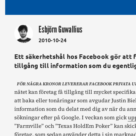
Esbjörn Guwallius
2010-10-24
Ett säkerhetshål hos Facebook gör att 
tillgång till information som du egentl
FÖR NÅGRA KRONOR LEVERERAR FACEBOOK PRIVATA U
nätet kan företag få tillgång till mycket specif
att baka eller tonåringar som avgudar Justin Bie
information som du delat med dig av när du anmält
sökningar efter på Google. I veckan som gick
up
”Farmville” och ”Texas HoldEm Poker” kan skick
företag, som sedan använder detta i sin marknad