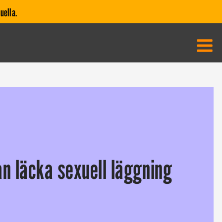
uella.
n läcka sexuell läggning