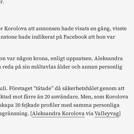
r.
 Korolova att annonsen hade visats en gång, visste
instone hade indikerat på Facebook att hon var
tion var någon krona, enligt uppsatsen. Aleksandra
reda på sin måltavlas ålder och annan personlig
i. Företaget ”tätade” då säkerhetshålet genom att
iktad mot färre än 20 användare. Men, som Korolova
a skapa 20 fejkade profiler med samma personliga
egränsning. [
Aleksandra Korolova
via
Valleyvag
]