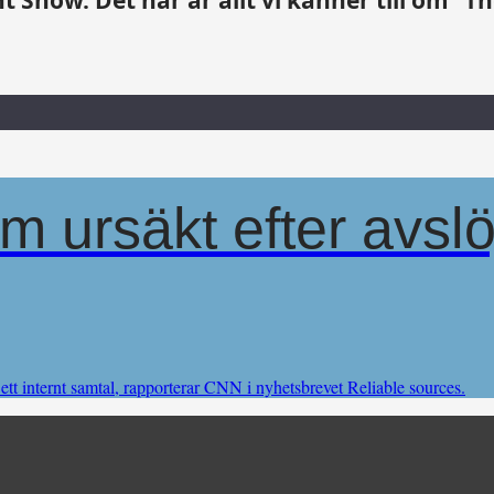
m ursäkt efter avsl
ett internt samtal, rapporterar CNN i nyhetsbrevet Reliable sources.