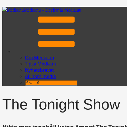
Media.nu – Det här är Media.nu
Om Media.nu
Tipsa Media.nu
Nyhetsbrevet
AI inom media
The Tonight Show
Hitta mer innehåll kring ämnet The Tonigh