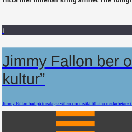
i
Jimmy Fallon ber o
kultur”
Jimmy Fallon bad på torsdagskvällen om ursäkt till sina medarbetare i 