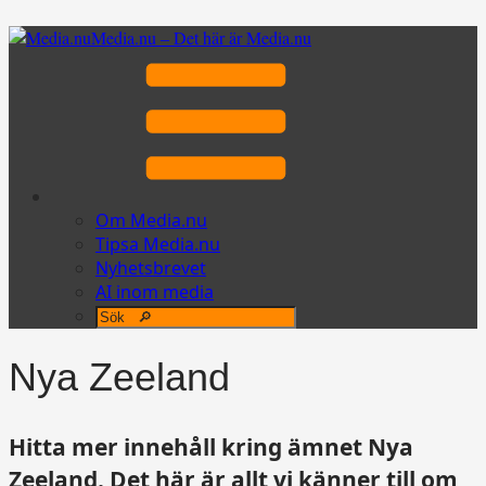
Media.nu – Det här är Media.nu
Om Media.nu
Tipsa Media.nu
Nyhetsbrevet
AI inom media
Nya Zeeland
Hitta mer innehåll kring ämnet Nya
Zeeland. Det här är allt vi känner till om