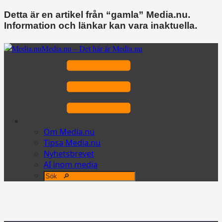
Detta är en artikel från “gamla” Media.nu.
Information och länkar kan vara inaktuella.
Media.nu – Det här är Media.nu
Om Media.nu
Tipsa Media.nu
Nyhetsbrevet
AI inom media