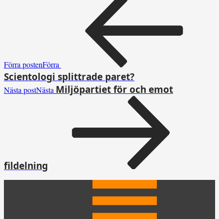
Förra posten
Förra
Scientologi splittrade paret?
Miljöpartiet för och emot
Nästa post
Nästa
fildelning