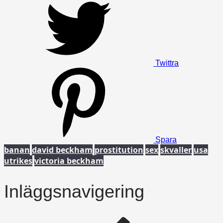
Twittra
Spara
banan
david beckham
prostitution
sex
skvaller
usa
utrikes
victoria beckham
Inläggsnavigering