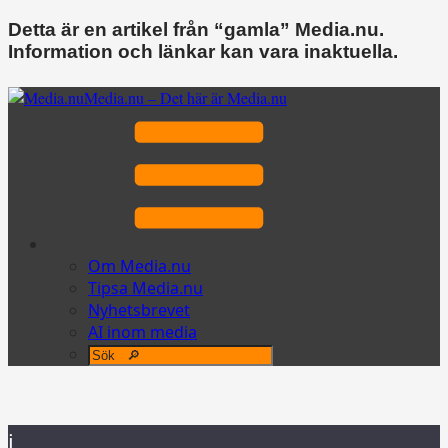
Detta är en artikel från “gamla” Media.nu.
Information och länkar kan vara inaktuella.
Media.nu – Det här är Media.nu
Om Media.nu
Tipsa Media.nu
Nyhetsbrevet
AI inom media
i