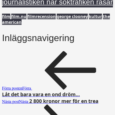
journalistiken när söktrafiken rasar
film
film.nu
filmrecension
george clooney
kultur
the
american
Inläggsnavigering
Förra posten
Förra
Låt det bara vara en ond dröm…
2 800 kronor mer för en trea
Nästa post
Nästa