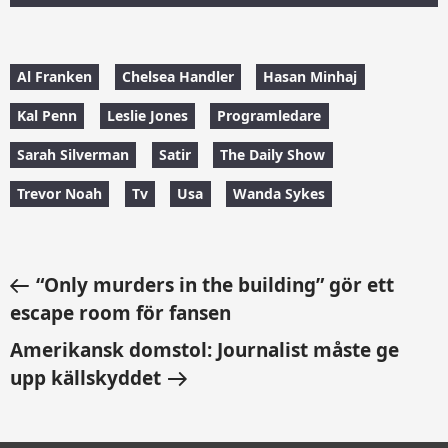
Al Franken
Chelsea Handler
Hasan Minhaj
Kal Penn
Leslie Jones
Programledare
Sarah Silverman
Satir
The Daily Show
Trevor Noah
Tv
Usa
Wanda Sykes
“Only murders in the building” gör ett
escape room för fansen
Amerikansk domstol: Journalist måste ge
upp källskyddet