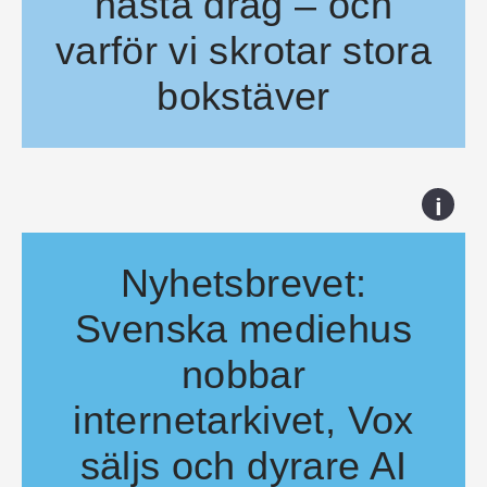
nästa drag – och
varför vi skrotar stora
bokstäver
I dagens brev träffar jag Martin Schori, som gick från ai-chef på Aft
i
Nyhetsbrevet:
Svenska mediehus
nobbar
internetarkivet, Vox
säljs och dyrare AI