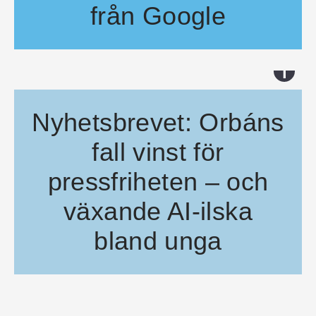
från Google
Svenska mediehus blockerar internets inofficiella arkiv – en interna
i
Nyhetsbrevet: Orbáns
fall vinst för
pressfriheten – och
växande AI-ilska
bland unga
Hoppet tänds för Ungerns pressfrihet, nyhetssajter stänger ute vikt