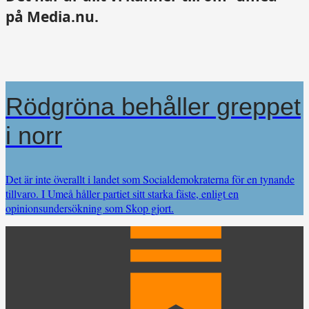
på Media.nu.
Rödgröna behåller greppet
i norr
Det är inte överallt i landet som Socialdemokraterna för en tynande
tillvaro. I Umeå håller partiet sitt starka fäste, enligt en
opinionsundersökning som Skop gjort.