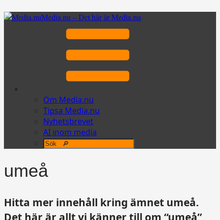
Media.nu – Det här är Media.nu
Om Media.nu
Tipsa Media.nu
Nyhetsbrevet
AI inom media
umeå
Hitta mer innehåll kring ämnet umeå.
Det här är allt vi känner till om “umeå”