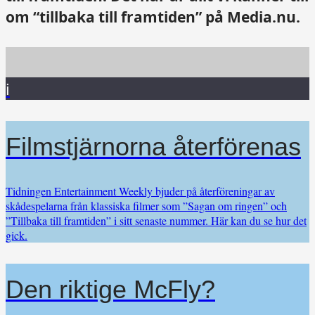
om “tillbaka till framtiden” på Media.nu.
i
Filmstjärnorna återförenas
Tidningen Entertainment Weekly bjuder på återföreningar av
skådespelarna från klassiska filmer som ”Sagan om ringen” och
”Tillbaka till framtiden” i sitt senaste nummer. Här kan du se hur det
gick.
Den riktige McFly?