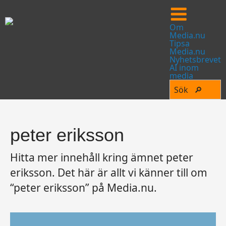
Om
Media.nu
Tipsa
Media.nu
Nyhetsbrevet
AI inom
media
peter eriksson
Hitta mer innehåll kring ämnet peter
eriksson. Det här är allt vi känner till om
“peter eriksson” på Media.nu.