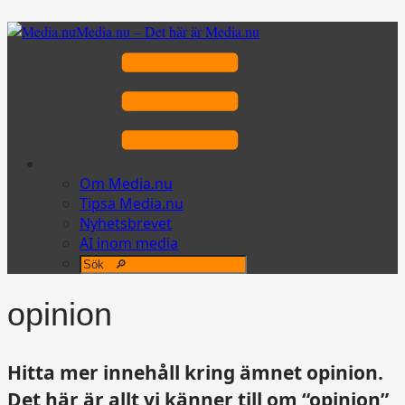
Media.nu – Det här är Media.nu
Om Media.nu
Tipsa Media.nu
Nyhetsbrevet
AI inom media
opinion
Hitta mer innehåll kring ämnet opinion.
Det här är allt vi känner till om “opinion”