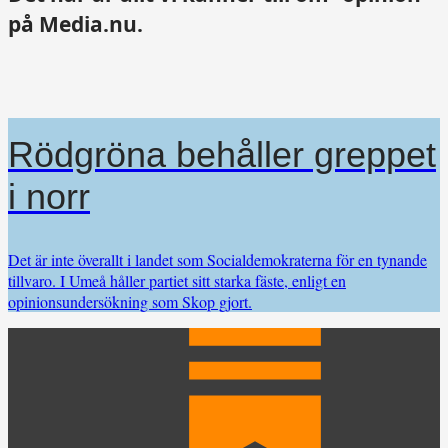
på Media.nu.
Rödgröna behåller greppet
i norr
Det är inte överallt i landet som Socialdemokraterna för en tynande
tillvaro. I Umeå håller partiet sitt starka fäste, enligt en
opinionsundersökning som Skop gjort.