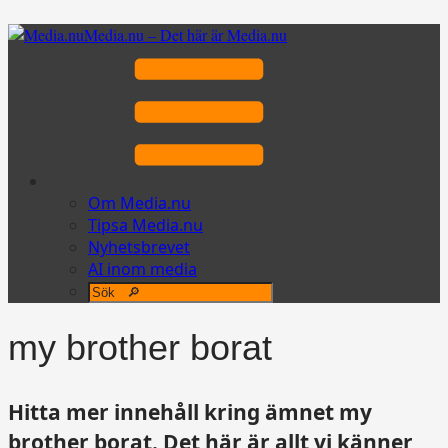
Media.nu – Det här är Media.nu
Om Media.nu
Tipsa Media.nu
Nyhetsbrevet
AI inom media
my brother borat
Hitta mer innehåll kring ämnet my
brother borat. Det här är allt vi känner