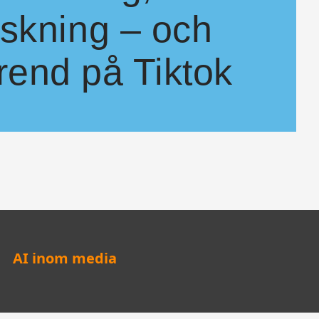
skning – och
trend på Tiktok
ack – fortsatt med fokus på internationell media.
treamingbranschen, EU sätter press på Meta – och ett nytt sifferbaserat
AI inom media