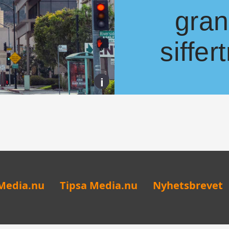
gran
siffer
i
Nyhetsbrevet på Media.nu gör comeb
Denna gång: Storaffärer på gång i s
Media.nu
Tipsa Media.nu
Nyhetsbrevet