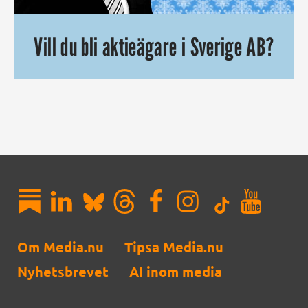
Vill du bli aktieägare i Sverige AB?
Visst kan ”ministrar” och ”regering” låta bra, men om vi 
Om Media.nu
Tipsa Media.nu
Nyhetsbrevet
AI inom media