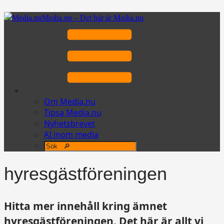
Media.nu – Det här är Media.nu
Om Media.nu
Tipsa Media.nu
Nyhetsbrevet
AI inom media
hyresgästföreningen
Hitta mer innehåll kring ämnet
hyresgästföreningen. Det här är allt vi